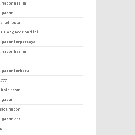
t gacor hari ini
t gacor
us judi bola
us slot gacor hari ini
t gacor terpercaya
t gacor hari ini
t
t gacor terbaru
t777
i bola resmi
t gacor
 slot gacor
t gacor 777
or