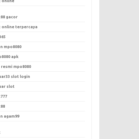
t online
t88 gacor
t online terpercaya
365
in mpo8080
8080 apk
k resmi mpo8080
uar33 slot login
uar slot
t777
t88
in agam99
t