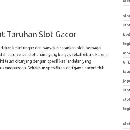
slo
slo
slo
at Taruhan Slot Gacor
koi
log
dirkan keuntungan dan banyak disarankan oleh berbagai
mpo
 salah satu variasi slot online yang banyak sekali diburu karena
i telah ditunjang dengan spesifikasi andalan yang
lin
kemenangan. Sekalipun spesifikasi dari game gacor lebih
jag
jag
slo
slo
log
slo