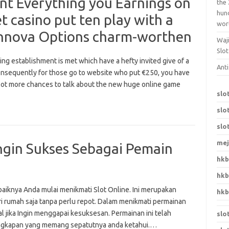
nt Everything you Earnings on
the 
hun
t casino put ten play with a
wor
nnova Options charm-worthen
Waji
Slot
ng establishment is met which have a hefty invited give of a
Ant
nsequently for those go to website who put €250, you have
 lot more chances to talk about the new huge online game
slo
slo
slo
mej
Ingin Sukses Sebagai Pemain
hk
hk
sebaiknya Anda mulai menikmati Slot Online. Ini merupakan
hk
ri rumah saja tanpa perlu repot. Dalam menikmati permainan
l jika Ingin menggapai kesuksesan. Permainan ini telah
slo
engkapan yang memang sepatutnya anda ketahui.…