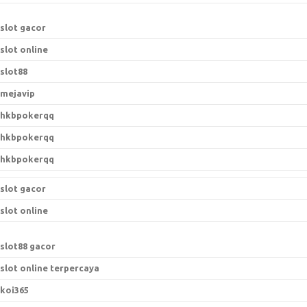
slot gacor
slot online
slot88
mejavip
hkbpokerqq
hkbpokerqq
hkbpokerqq
slot gacor
slot online
slot88 gacor
slot online terpercaya
koi365