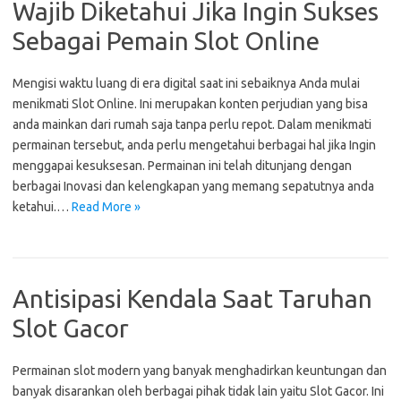
Wajib Diketahui Jika Ingin Sukses
Sebagai Pemain Slot Online
Mengisi waktu luang di era digital saat ini sebaiknya Anda mulai
menikmati Slot Online. Ini merupakan konten perjudian yang bisa
anda mainkan dari rumah saja tanpa perlu repot. Dalam menikmati
permainan tersebut, anda perlu mengetahui berbagai hal jika Ingin
menggapai kesuksesan. Permainan ini telah ditunjang dengan
berbagai Inovasi dan kelengkapan yang memang sepatutnya anda
ketahui.…
Read More »
Antisipasi Kendala Saat Taruhan
Slot Gacor
Permainan slot modern yang banyak menghadirkan keuntungan dan
banyak disarankan oleh berbagai pihak tidak lain yaitu Slot Gacor. Ini