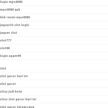
login mpo8080
mpo8080 apk
link resmi mpo8080
jaguar33 slot login
jaguar slot
slot777
slot88
login agam99
slot
slot gacor hari ini
slot gacor
situs judi bola
situs slot gacor hari ini
slot gacor terpercaya