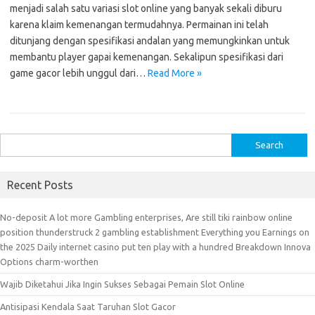
menjadi salah satu variasi slot online yang banyak sekali diburu
karena klaim kemenangan termudahnya. Permainan ini telah
ditunjang dengan spesifikasi andalan yang memungkinkan untuk
membantu player gapai kemenangan. Sekalipun spesifikasi dari
game gacor lebih unggul dari…
Read More »
S
e
a
Recent Posts
r
c
No-deposit A lot more Gambling enterprises, Are still tiki rainbow online
h
position thunderstruck 2 gambling establishment Everything you Earnings on
f
the 2025 Daily internet casino put ten play with a hundred Breakdown Innova
o
Options charm-worthen
r
Wajib Diketahui Jika Ingin Sukses Sebagai Pemain Slot Online
:
Antisipasi Kendala Saat Taruhan Slot Gacor