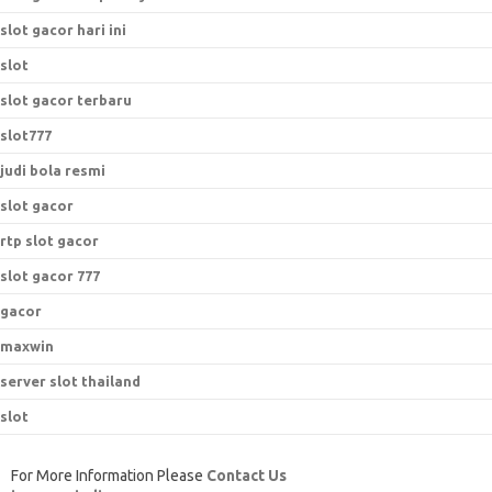
slot gacor hari ini
slot
slot gacor terbaru
slot777
judi bola resmi
slot gacor
rtp slot gacor
slot gacor 777
gacor
maxwin
server slot thailand
slot
For More Information Please
Contact Us