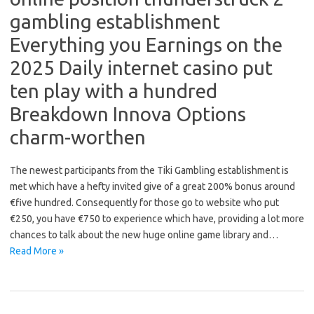
gambling establishment
Everything you Earnings on the
2025 Daily internet casino put
ten play with a hundred
Breakdown Innova Options
charm-worthen
The newest participants from the Tiki Gambling establishment is
met which have a hefty invited give of a great 200% bonus around
€five hundred. Consequently for those go to website who put
€250, you have €750 to experience which have, providing a lot more
chances to talk about the new huge online game library and…
Read More »