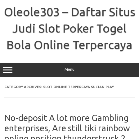
Skip
to
Oleole303 – Daftar Situs
content
Judi Slot Poker Togel
Bola Online Terpercaya
Menu
CATEGORY ARCHIVES:
SLOT ONLINE TERPERCAYA SULTAN PLAY
No-deposit A lot more Gambling
enterprises, Are still tiki rainbow
online position thunderstruck 2