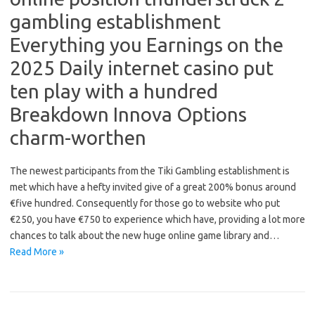
gambling establishment
Everything you Earnings on the
2025 Daily internet casino put
ten play with a hundred
Breakdown Innova Options
charm-worthen
The newest participants from the Tiki Gambling establishment is
met which have a hefty invited give of a great 200% bonus around
€five hundred. Consequently for those go to website who put
€250, you have €750 to experience which have, providing a lot more
chances to talk about the new huge online game library and…
Read More »