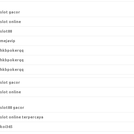
slot gacor
slot online
slot88
mejavip
hkbpokerqq
hkbpokerqq
hkbpokerqq
slot gacor
slot online
slot88 gacor
slot online terpercaya
koi365