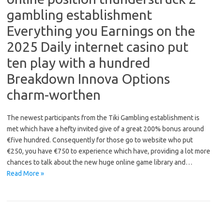
gambling establishment
Everything you Earnings on the
2025 Daily internet casino put
ten play with a hundred
Breakdown Innova Options
charm-worthen
The newest participants from the Tiki Gambling establishment is
met which have a hefty invited give of a great 200% bonus around
€five hundred. Consequently for those go to website who put
€250, you have €750 to experience which have, providing a lot more
chances to talk about the new huge online game library and…
Read More »