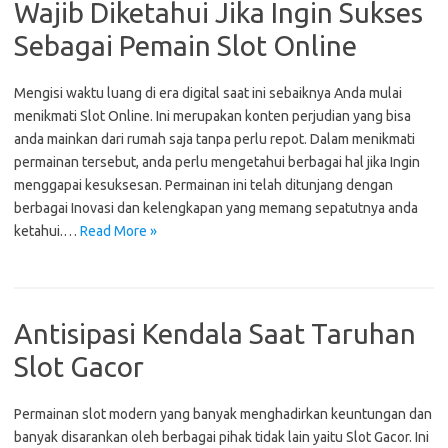
Wajib Diketahui Jika Ingin Sukses
Sebagai Pemain Slot Online
Mengisi waktu luang di era digital saat ini sebaiknya Anda mulai
menikmati Slot Online. Ini merupakan konten perjudian yang bisa
anda mainkan dari rumah saja tanpa perlu repot. Dalam menikmati
permainan tersebut, anda perlu mengetahui berbagai hal jika Ingin
menggapai kesuksesan. Permainan ini telah ditunjang dengan
berbagai Inovasi dan kelengkapan yang memang sepatutnya anda
ketahui.…
Read More »
Antisipasi Kendala Saat Taruhan
Slot Gacor
Permainan slot modern yang banyak menghadirkan keuntungan dan
banyak disarankan oleh berbagai pihak tidak lain yaitu Slot Gacor. Ini