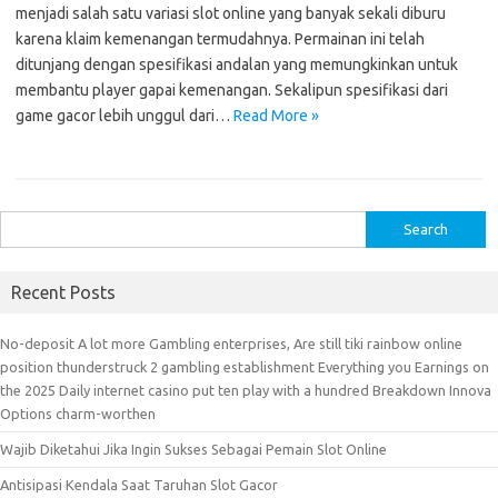
menjadi salah satu variasi slot online yang banyak sekali diburu
karena klaim kemenangan termudahnya. Permainan ini telah
ditunjang dengan spesifikasi andalan yang memungkinkan untuk
membantu player gapai kemenangan. Sekalipun spesifikasi dari
game gacor lebih unggul dari…
Read More »
S
e
a
Recent Posts
r
c
No-deposit A lot more Gambling enterprises, Are still tiki rainbow online
h
position thunderstruck 2 gambling establishment Everything you Earnings on
f
the 2025 Daily internet casino put ten play with a hundred Breakdown Innova
o
Options charm-worthen
r
Wajib Diketahui Jika Ingin Sukses Sebagai Pemain Slot Online
:
Antisipasi Kendala Saat Taruhan Slot Gacor