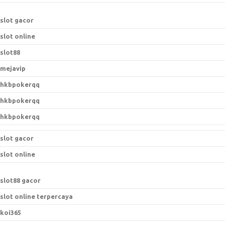
slot gacor
slot online
slot88
mejavip
hkbpokerqq
hkbpokerqq
hkbpokerqq
slot gacor
slot online
slot88 gacor
slot online terpercaya
koi365