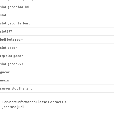
slot gacor hari ini
slot
slot gacor terbaru
slot777
judi bola resmi
slot gacor
rtp slot gacor
slot gacor 777
gacor
maxwin
server slot thailand
For More Information Please
Contact Us
jasa seo judi