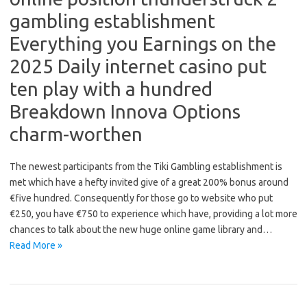
gambling establishment
Everything you Earnings on the
2025 Daily internet casino put
ten play with a hundred
Breakdown Innova Options
charm-worthen
The newest participants from the Tiki Gambling establishment is
met which have a hefty invited give of a great 200% bonus around
€five hundred. Consequently for those go to website who put
€250, you have €750 to experience which have, providing a lot more
chances to talk about the new huge online game library and…
Read More »