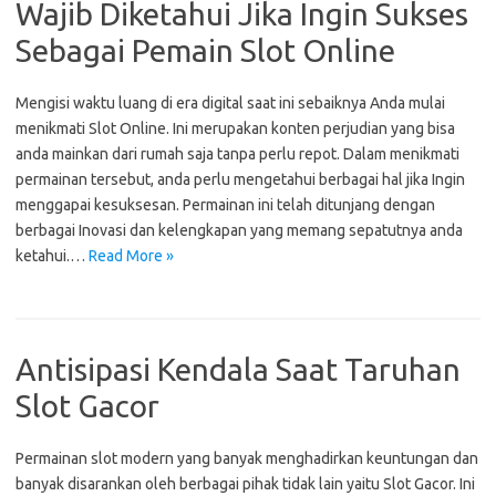
Wajib Diketahui Jika Ingin Sukses
Sebagai Pemain Slot Online
Mengisi waktu luang di era digital saat ini sebaiknya Anda mulai
menikmati Slot Online. Ini merupakan konten perjudian yang bisa
anda mainkan dari rumah saja tanpa perlu repot. Dalam menikmati
permainan tersebut, anda perlu mengetahui berbagai hal jika Ingin
menggapai kesuksesan. Permainan ini telah ditunjang dengan
berbagai Inovasi dan kelengkapan yang memang sepatutnya anda
ketahui.…
Read More »
Antisipasi Kendala Saat Taruhan
Slot Gacor
Permainan slot modern yang banyak menghadirkan keuntungan dan
banyak disarankan oleh berbagai pihak tidak lain yaitu Slot Gacor. Ini