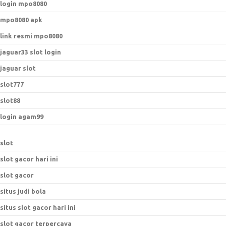
login mpo8080
mpo8080 apk
link resmi mpo8080
jaguar33 slot login
jaguar slot
slot777
slot88
login agam99
slot
slot gacor hari ini
slot gacor
situs judi bola
situs slot gacor hari ini
slot gacor terpercaya