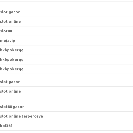
slot gacor
slot online
slot88
mejavip
hkbpokerqq
hkbpokerqq
hkbpokerqq
slot gacor
slot online
slot88 gacor
slot online terpercaya
koi365