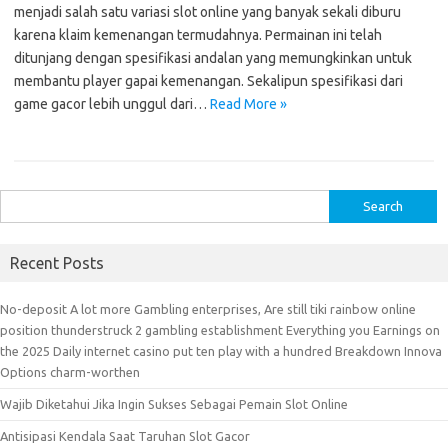
menjadi salah satu variasi slot online yang banyak sekali diburu
karena klaim kemenangan termudahnya. Permainan ini telah
ditunjang dengan spesifikasi andalan yang memungkinkan untuk
membantu player gapai kemenangan. Sekalipun spesifikasi dari
game gacor lebih unggul dari…
Read More »
S
e
a
Recent Posts
r
c
No-deposit A lot more Gambling enterprises, Are still tiki rainbow online
h
position thunderstruck 2 gambling establishment Everything you Earnings on
f
the 2025 Daily internet casino put ten play with a hundred Breakdown Innova
o
Options charm-worthen
r
Wajib Diketahui Jika Ingin Sukses Sebagai Pemain Slot Online
:
Antisipasi Kendala Saat Taruhan Slot Gacor