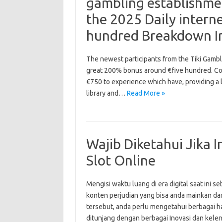
gambling establishme
the 2025 Daily interne
hundred Breakdown I
The newest participants from the Tiki Gambli
great 200% bonus around €five hundred. Co
€750 to experience which have, providing a
library and…
Read More »
Wajib Diketahui Jika 
Slot Online
Mengisi waktu luang di era digital saat ini 
konten perjudian yang bisa anda mainkan da
tersebut, anda perlu mengetahui berbagai ha
ditunjang dengan berbagai Inovasi dan kel