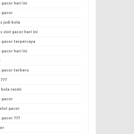
t gacor hari ini
t gacor
us judi bola
us slot gacor hari ini
t gacor terpercaya
t gacor hari ini
t
t gacor terbaru
t777
i bola resmi
t gacor
 slot gacor
t gacor 777
or