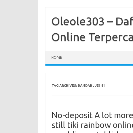
Skip
to
content
Oleole303 – Daf
Online Terperc
HOME
TAG ARCHIVES:
BANDAR JUDI 81
No-deposit A lot more
still tiki rainbow onl