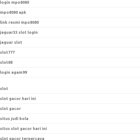
login mpo8080
mpo8080 apk
link resmi mpo8080
jaguar33 slot login
jaguar slot
slot777
slot88
login agam99
slot
slot gacor hari ini
slot gacor
situs judi bola
situs slot gacor hari ini
slot gacor terpercaya