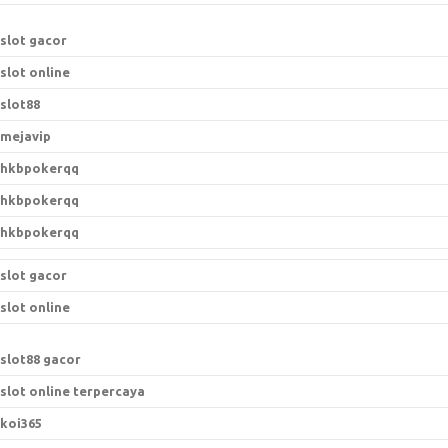
slot gacor
slot online
slot88
mejavip
hkbpokerqq
hkbpokerqq
hkbpokerqq
slot gacor
slot online
slot88 gacor
slot online terpercaya
koi365