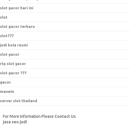
slot gacor hari ini
slot
slot gacor terbaru
slot777
judi bola resmi
slot gacor
rtp slot gacor
slot gacor 777
gacor
maxwin
server slot thailand
For More Information Please
Contact Us
jasa seo judi