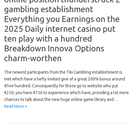
gambling establishment
Everything you Earnings on the
2025 Daily internet casino put
ten play with a hundred
Breakdown Innova Options
charm-worthen
The newest participants from the Tiki Gambling establishment is
met which have a hefty invited give of a great 200% bonus around
€five hundred. Consequently for those go to website who put
€250, you have €750 to experience which have, providing a lot more
chances to talk about the new huge online game library and…
Read More »