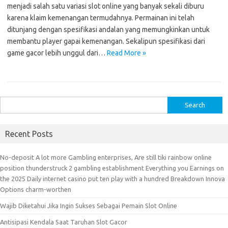
menjadi salah satu variasi slot online yang banyak sekali diburu
karena klaim kemenangan termudahnya. Permainan ini telah
ditunjang dengan spesifikasi andalan yang memungkinkan untuk
membantu player gapai kemenangan. Sekalipun spesifikasi dari
game gacor lebih unggul dari…
Read More »
S
e
a
Recent Posts
r
c
No-deposit A lot more Gambling enterprises, Are still tiki rainbow online
h
position thunderstruck 2 gambling establishment Everything you Earnings on
f
the 2025 Daily internet casino put ten play with a hundred Breakdown Innova
o
Options charm-worthen
r
Wajib Diketahui Jika Ingin Sukses Sebagai Pemain Slot Online
:
Antisipasi Kendala Saat Taruhan Slot Gacor