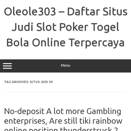
Skip
to
Oleole303 – Daftar Situs
content
Judi Slot Poker Togel
Bola Online Terpercaya
Menu
TAG ARCHIVES:
SITUS JUDI 30
No-deposit A lot more Gambling
enterprises, Are still tiki rainbow
online position thunderstruck 2