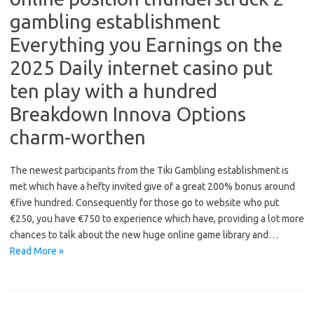
gambling establishment
Everything you Earnings on the
2025 Daily internet casino put
ten play with a hundred
Breakdown Innova Options
charm-worthen
The newest participants from the Tiki Gambling establishment is
met which have a hefty invited give of a great 200% bonus around
€five hundred. Consequently for those go to website who put
€250, you have €750 to experience which have, providing a lot more
chances to talk about the new huge online game library and…
Read More »