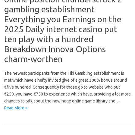
gambling establishment
Everything you Earnings on the
2025 Daily internet casino put
ten play with a hundred
Breakdown Innova Options
charm-worthen
The newest participants from the Tiki Gambling establishment is
met which have a hefty invited give of a great 200% bonus around
€five hundred. Consequently for those go to website who put
€250, you have €750 to experience which have, providing a lot more
chances to talk about the new huge online game library and…
Read More »