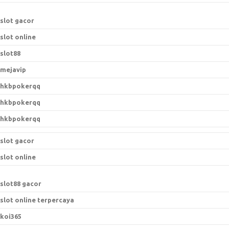
slot gacor
slot online
slot88
mejavip
hkbpokerqq
hkbpokerqq
hkbpokerqq
slot gacor
slot online
slot88 gacor
slot online terpercaya
koi365