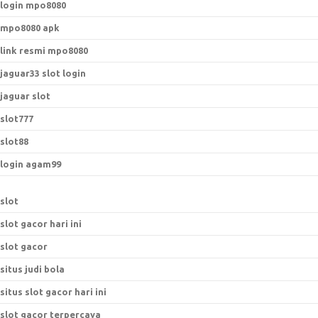
login mpo8080
mpo8080 apk
link resmi mpo8080
jaguar33 slot login
jaguar slot
slot777
slot88
login agam99
slot
slot gacor hari ini
slot gacor
situs judi bola
situs slot gacor hari ini
slot gacor terpercaya