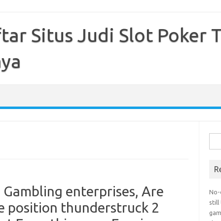
tar Situs Judi Slot Poker 
aya
Sea
for:
R
 Gambling enterprises, Are
No-
stil
ine position thunderstruck 2
gam