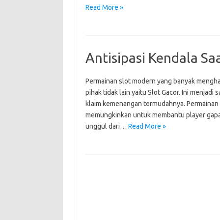
Read More »
Antisipasi Kendala Sa
Permainan slot modern yang banyak mengha
pihak tidak lain yaitu Slot Gacor. Ini menjadi
klaim kemenangan termudahnya. Permainan in
memungkinkan untuk membantu player gapai 
unggul dari…
Read More »