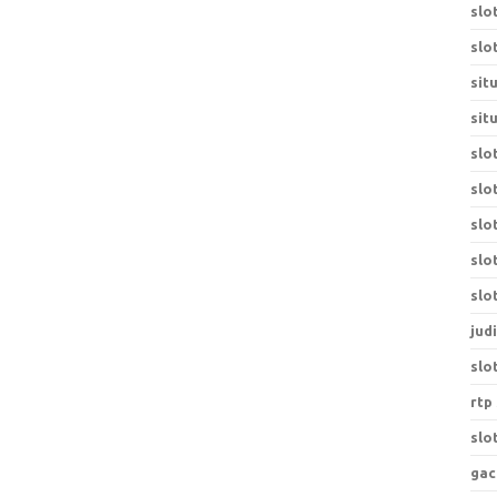
slo
slo
sit
sit
slo
slo
slo
slo
slo
jud
slo
rtp
slo
gac