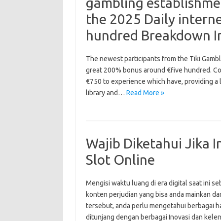
gambling establishme
the 2025 Daily interne
hundred Breakdown I
The newest participants from the Tiki Gambli
great 200% bonus around €five hundred. Co
€750 to experience which have, providing a
library and…
Read More »
Wajib Diketahui Jika 
Slot Online
Mengisi waktu luang di era digital saat ini 
konten perjudian yang bisa anda mainkan da
tersebut, anda perlu mengetahui berbagai ha
ditunjang dengan berbagai Inovasi dan kel