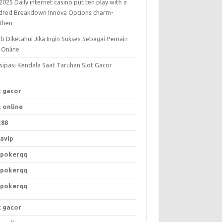
2025 Daily internet casino put ten play with a
dred Breakdown Innova Options charm-
then
b Diketahui Jika Ingin Sukses Sebagai Pemain
 Online
isipasi Kendala Saat Taruhan Slot Gacor
t gacor
t online
t88
avip
bpokerqq
bpokerqq
bpokerqq
t gacor