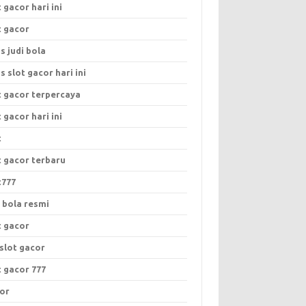
t gacor hari ini
t gacor
us judi bola
us slot gacor hari ini
t gacor terpercaya
t gacor hari ini
t
t gacor terbaru
t777
i bola resmi
t gacor
 slot gacor
t gacor 777
or