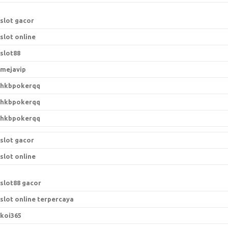
slot gacor
slot online
slot88
mejavip
hkbpokerqq
hkbpokerqq
hkbpokerqq
slot gacor
slot online
slot88 gacor
slot online terpercaya
koi365