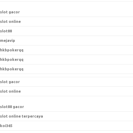
slot gacor
slot online
slot88
mejavip
hkbpokerqq
hkbpokerqq
hkbpokerqq
slot gacor
slot online
slot88 gacor
slot online terpercaya
koi365