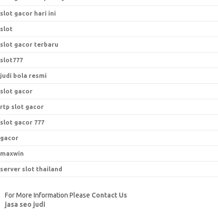
slot gacor hari ini
slot
slot gacor terbaru
slot777
judi bola resmi
slot gacor
rtp slot gacor
slot gacor 777
gacor
maxwin
server slot thailand
For More Information Please
Contact Us
jasa seo judi