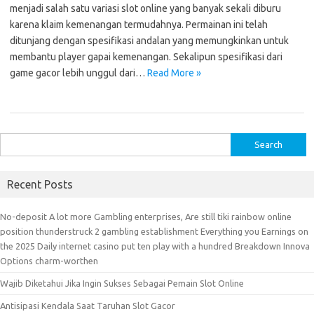
menjadi salah satu variasi slot online yang banyak sekali diburu
karena klaim kemenangan termudahnya. Permainan ini telah
ditunjang dengan spesifikasi andalan yang memungkinkan untuk
membantu player gapai kemenangan. Sekalipun spesifikasi dari
game gacor lebih unggul dari…
Read More »
S
e
a
Recent Posts
r
c
No-deposit A lot more Gambling enterprises, Are still tiki rainbow online
h
position thunderstruck 2 gambling establishment Everything you Earnings on
f
the 2025 Daily internet casino put ten play with a hundred Breakdown Innova
o
Options charm-worthen
r
Wajib Diketahui Jika Ingin Sukses Sebagai Pemain Slot Online
:
Antisipasi Kendala Saat Taruhan Slot Gacor