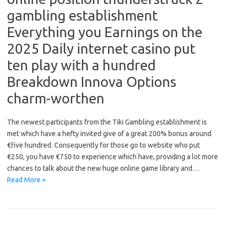
gambling establishment
Everything you Earnings on the
2025 Daily internet casino put
ten play with a hundred
Breakdown Innova Options
charm-worthen
The newest participants from the Tiki Gambling establishment is
met which have a hefty invited give of a great 200% bonus around
€five hundred. Consequently for those go to website who put
€250, you have €750 to experience which have, providing a lot more
chances to talk about the new huge online game library and…
Read More »