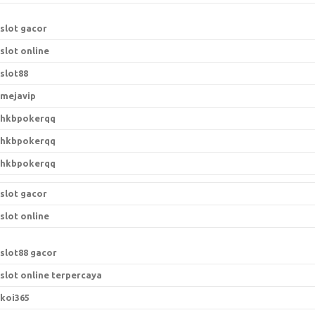
slot gacor
slot online
slot88
mejavip
hkbpokerqq
hkbpokerqq
hkbpokerqq
slot gacor
slot online
slot88 gacor
slot online terpercaya
koi365