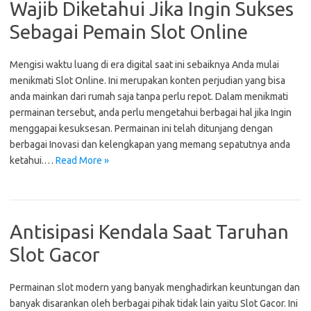
Wajib Diketahui Jika Ingin Sukses
Sebagai Pemain Slot Online
Mengisi waktu luang di era digital saat ini sebaiknya Anda mulai
menikmati Slot Online. Ini merupakan konten perjudian yang bisa
anda mainkan dari rumah saja tanpa perlu repot. Dalam menikmati
permainan tersebut, anda perlu mengetahui berbagai hal jika Ingin
menggapai kesuksesan. Permainan ini telah ditunjang dengan
berbagai Inovasi dan kelengkapan yang memang sepatutnya anda
ketahui.…
Read More »
Antisipasi Kendala Saat Taruhan
Slot Gacor
Permainan slot modern yang banyak menghadirkan keuntungan dan
banyak disarankan oleh berbagai pihak tidak lain yaitu Slot Gacor. Ini