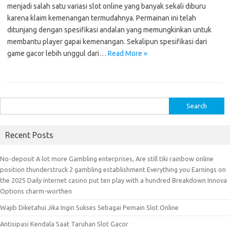
menjadi salah satu variasi slot online yang banyak sekali diburu
karena klaim kemenangan termudahnya. Permainan ini telah
ditunjang dengan spesifikasi andalan yang memungkinkan untuk
membantu player gapai kemenangan. Sekalipun spesifikasi dari
game gacor lebih unggul dari…
Read More »
S
e
a
Recent Posts
r
c
No-deposit A lot more Gambling enterprises, Are still tiki rainbow online
h
position thunderstruck 2 gambling establishment Everything you Earnings on
f
the 2025 Daily internet casino put ten play with a hundred Breakdown Innova
o
Options charm-worthen
r
Wajib Diketahui Jika Ingin Sukses Sebagai Pemain Slot Online
:
Antisipasi Kendala Saat Taruhan Slot Gacor