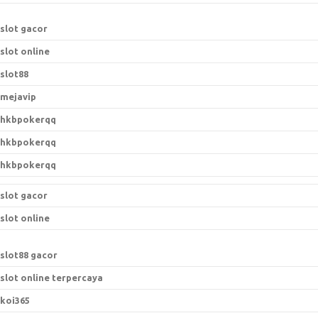
slot gacor
slot online
slot88
mejavip
hkbpokerqq
hkbpokerqq
hkbpokerqq
slot gacor
slot online
slot88 gacor
slot online terpercaya
koi365