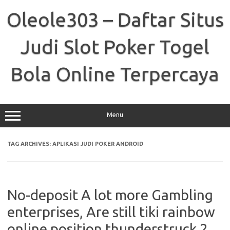
Skip
to
Oleole303 – Daftar Situs
content
Judi Slot Poker Togel
Bola Online Terpercaya
Menu
TAG ARCHIVES:
APLIKASI JUDI POKER ANDROID
No-deposit A lot more Gambling
enterprises, Are still tiki rainbow
online position thunderstruck 2