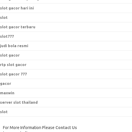
slot gacor hari ini
slot
slot gacor terbaru
slot777
judi bola resmi
slot gacor
rtp slot gacor
slot gacor 777
gacor
maxwin
server slot thailand
slot
For More Information Please
Contact Us