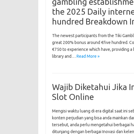
gambling establishme
the 2025 Daily interne
hundred Breakdown I
The newest participants from the Tiki Gambli
great 200% bonus around €five hundred. Co
€750 to experience which have, providing a
library and…
Read More »
Wajib Diketahui Jika 
Slot Online
Mengisi waktu luang di era digital saat ini 
konten perjudian yang bisa anda mainkan da
tersebut, anda perlu mengetahui berbagai ha
ditunjang dengan berbagai Inovasi dan kel