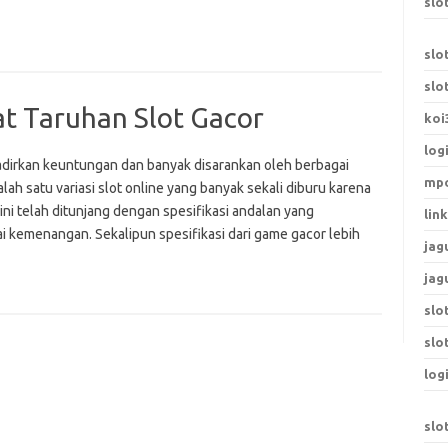
slo
slo
slo
at Taruhan Slot Gacor
koi
log
dirkan keuntungan dan banyak disarankan oleh berbagai
mpo
 salah satu variasi slot online yang banyak sekali diburu karena
i telah ditunjang dengan spesifikasi andalan yang
lin
kemenangan. Sekalipun spesifikasi dari game gacor lebih
jag
jag
slo
slo
log
slo