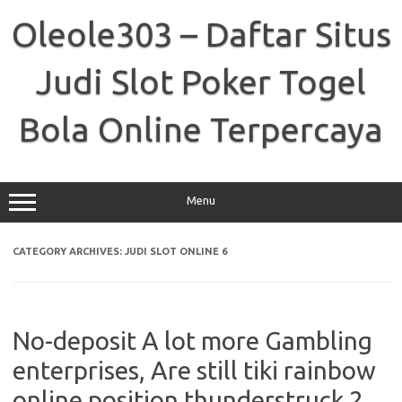
Skip
to
Oleole303 – Daftar Situs
content
Judi Slot Poker Togel
Bola Online Terpercaya
Menu
CATEGORY ARCHIVES:
JUDI SLOT ONLINE 6
No-deposit A lot more Gambling
enterprises, Are still tiki rainbow
online position thunderstruck 2