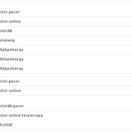
slot gacor
slot online
slot88
mejavip
hkbpokerqq
hkbpokerqq
hkbpokerqq
slot gacor
slot online
slot88 gacor
slot online terpercaya
koi365