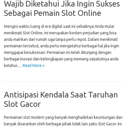
Wajib Diketahui Jika Ingin Sukses
Sebagai Pemain Slot Online
Mengisi waktu luang di era digital saat ini sebaiknya Anda mulai
menikmati Slot Online. Ini merupakan konten perjudian yang bisa
anda mainkan dari rumah saja tanpa perlu repot. Dalam menikmati
permainan tersebut, anda perlu mengetahui berbagai hal jika Ingin
menggapai kesuksesan. Permainan ini telah ditunjang dengan
berbagai Inovasi dan kelengkapan yang memang sepatutnya anda
ketahui.…
Read More »
Antisipasi Kendala Saat Taruhan
Slot Gacor
Permainan slot modern yang banyak menghadirkan keuntungan dan
banyak disarankan oleh berbagai pihak tidak lain yaitu Slot Gacor. Ini