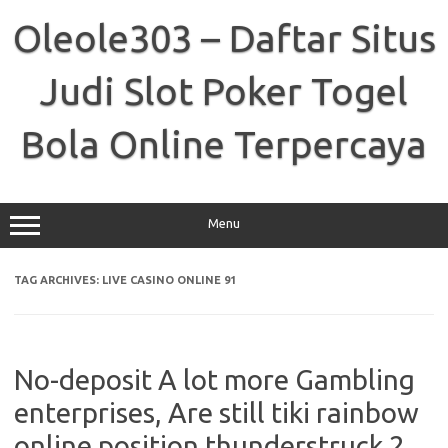
Skip
to
Oleole303 – Daftar Situs
content
Judi Slot Poker Togel
Bola Online Terpercaya
Menu
TAG ARCHIVES:
LIVE CASINO ONLINE 91
No-deposit A lot more Gambling
enterprises, Are still tiki rainbow
online position thunderstruck 2