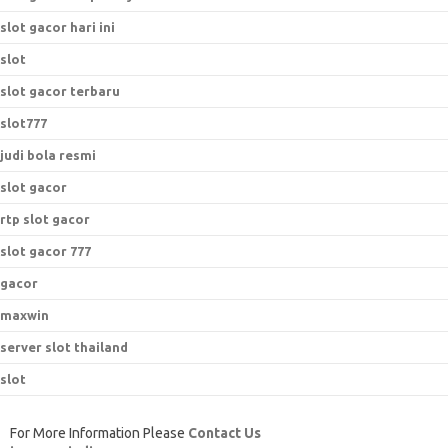
slot gacor hari ini
slot
slot gacor terbaru
slot777
judi bola resmi
slot gacor
rtp slot gacor
slot gacor 777
gacor
maxwin
server slot thailand
slot
For More Information Please
Contact Us