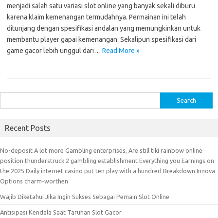
menjadi salah satu variasi slot online yang banyak sekali diburu
karena klaim kemenangan termudahnya. Permainan ini telah
ditunjang dengan spesifikasi andalan yang memungkinkan untuk
membantu player gapai kemenangan. Sekalipun spesifikasi dari
game gacor lebih unggul dari…
Read More »
S
e
a
Recent Posts
r
c
No-deposit A lot more Gambling enterprises, Are still tiki rainbow online
h
position thunderstruck 2 gambling establishment Everything you Earnings on
f
the 2025 Daily internet casino put ten play with a hundred Breakdown Innova
o
Options charm-worthen
r
Wajib Diketahui Jika Ingin Sukses Sebagai Pemain Slot Online
:
Antisipasi Kendala Saat Taruhan Slot Gacor