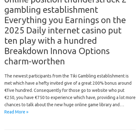
gambling establishment
Everything you Earnings on the
2025 Daily internet casino put
ten play with a hundred
Breakdown Innova Options
charm-worthen
The newest participants from the Tiki Gambling establishment is
met which have a hefty invited give of a great 200% bonus around
€five hundred. Consequently for those go to website who put
€250, you have €750 to experience which have, providing a lot more
chances to talk about the new huge online game library and…
Read More »