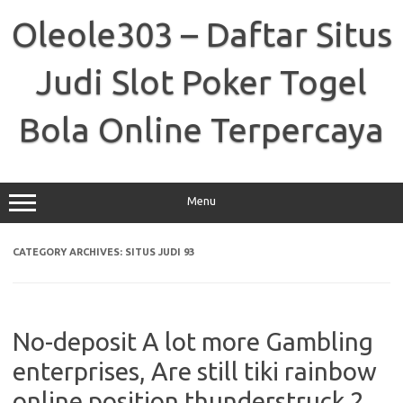
Skip
to
Oleole303 – Daftar Situs
content
Judi Slot Poker Togel
Bola Online Terpercaya
Menu
CATEGORY ARCHIVES:
SITUS JUDI 93
No-deposit A lot more Gambling
enterprises, Are still tiki rainbow
online position thunderstruck 2