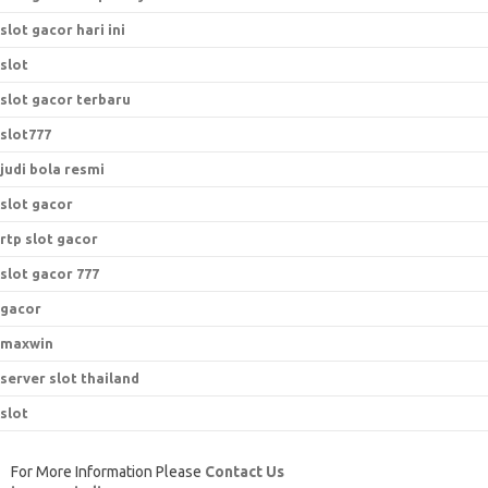
slot gacor hari ini
slot
slot gacor terbaru
slot777
judi bola resmi
slot gacor
rtp slot gacor
slot gacor 777
gacor
maxwin
server slot thailand
slot
For More Information Please
Contact Us