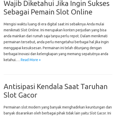
Wajib Diketahui Jika Ingin Sukses
Sebagai Pemain Slot Online
Mengisi waktu luang di era digital saat ini sebaiknya Anda mulai
menikmati Slot Online. Ini merupakan konten perjudian yang bisa
anda mainkan dari rumah saja tanpa perlu repot. Dalam menikmati
permainan tersebut, anda perlu mengetahui berbagai hal jika Ingin
menggapai kesuksesan. Permainan ini telah ditunjang dengan
berbagai Inovasi dan kelengkapan yang memang sepatutnya anda
ketahui.…
Read More »
Antisipasi Kendala Saat Taruhan
Slot Gacor
Permainan slot modern yang banyak menghadirkan keuntungan dan
banyak disarankan oleh berbagai pihak tidak lain yaitu Slot Gacor. Ini