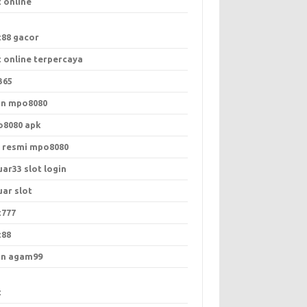
t online
t88 gacor
t online terpercaya
365
in mpo8080
8080 apk
k resmi mpo8080
uar33 slot login
uar slot
t777
t88
in agam99
t