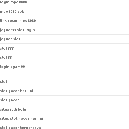
login mpo8080
mpo8080 apk
link resmi mpo8080
jaguar33 slot login
jaguar slot
slot777
slot88
login agam99
slot
slot gacor hari ini
slot gacor
situs judi bola
situs slot gacor hari ini
slot gacor terpercaya