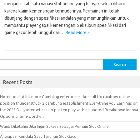
menjadi salah satu variasi slot online yang banyak sekali diburu
karena klaim kemenangan termudahnya. Permainan ini telah
ditunjang dengan spesifikasi andalan yang memungkinkan untuk
membantu player gapai kemenangan. Sekalipun spesifikasi dari
game gacor lebih unggul dari…
Read More »
S
e
a
Recent Posts
r
c
No-deposit A lot more Gambling enterprises, Are still tiki rainbow online
h
position thunderstruck 2 gambling establishment Everything you Earnings on
f
the 2025 Daily internet casino put ten play with a hundred Breakdown Innova
o
Options charm-worthen
r
Wajib Diketahui Jika Ingin Sukses Sebagai Pemain Slot Online
:
Antisipasi Kendala Saat Taruhan Slot Gacor