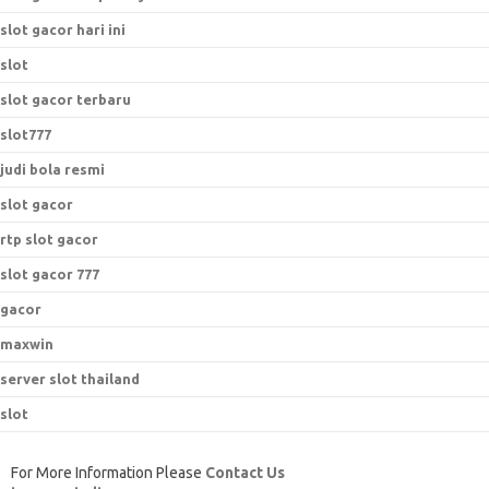
slot gacor hari ini
slot
slot gacor terbaru
slot777
judi bola resmi
slot gacor
rtp slot gacor
slot gacor 777
gacor
maxwin
server slot thailand
slot
For More Information Please
Contact Us