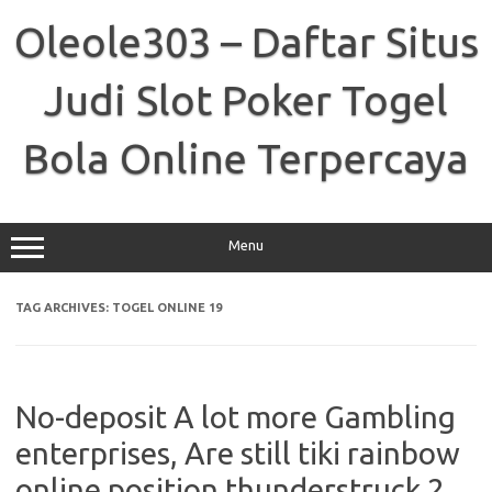
Skip
to
Oleole303 – Daftar Situs
content
Judi Slot Poker Togel
Bola Online Terpercaya
Menu
TAG ARCHIVES:
TOGEL ONLINE 19
No-deposit A lot more Gambling
enterprises, Are still tiki rainbow
online position thunderstruck 2