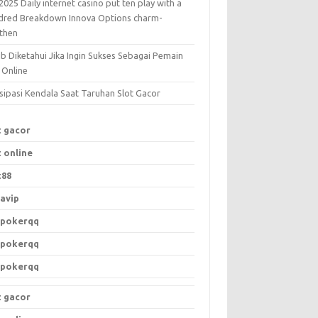
2025 Daily internet casino put ten play with a
dred Breakdown Innova Options charm-
then
b Diketahui Jika Ingin Sukses Sebagai Pemain
 Online
isipasi Kendala Saat Taruhan Slot Gacor
t gacor
t online
t88
avip
bpokerqq
bpokerqq
bpokerqq
t gacor