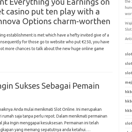
nt Everything you Earnings on
the 
hun
t casino put ten play with a
wor
nnova Options charm-worthen
Waji
Slot
ng establishment is met which have a hefty invited give of a
Ant
nsequently for those go to website who put €250, you have
 lot more chances to talk about the new huge online game
slo
slo
slo
mej
Ingin Sukses Sebagai Pemain
hk
hk
sebaiknya Anda mulai menikmati Slot Online. Ini merupakan
hk
ri rumah saja tanpa perlu repot. Dalam menikmati permainan
l jika Ingin menggapai kesuksesan. Permainan ini telah
slo
engkapan yang memang sepatutnya anda ketahui.…