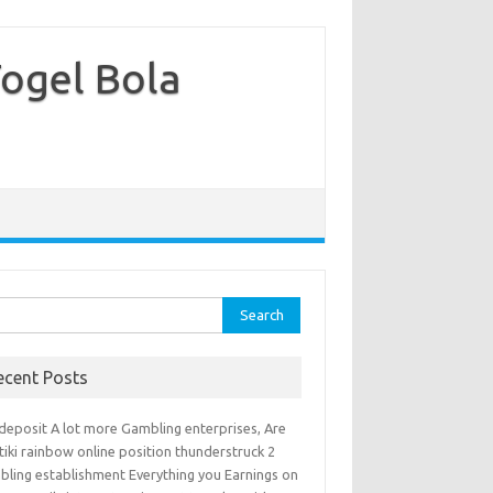
Togel Bola
rch
ecent Posts
deposit A lot more Gambling enterprises, Are
l tiki rainbow online position thunderstruck 2
bling establishment Everything you Earnings on