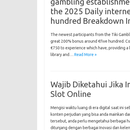
gambling establishme
the 2025 Daily interne
hundred Breakdown I
The newest participants from the Tiki Gambli
great 200% bonus around €five hundred. Co
€750 to experience which have, providing a
library and…
Read More »
Wajib Diketahui Jika 
Slot Online
Mengisi waktu luang di era digital saat ini 
konten perjudian yang bisa anda mainkan da
tersebut, anda perlu mengetahui berbagai ha
ditunjang dengan berbagai Inovasi dan kel