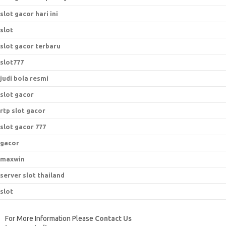
slot gacor hari ini
slot
slot gacor terbaru
slot777
judi bola resmi
slot gacor
rtp slot gacor
slot gacor 777
gacor
maxwin
server slot thailand
slot
For More Information Please
Contact Us