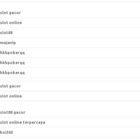
slot gacor
slot online
slot88
mejavip
hkbpokerqq
hkbpokerqq
hkbpokerqq
slot gacor
slot online
slot88 gacor
slot online terpercaya
koi365