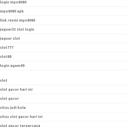
login mpo8080
mpo8080 apk
link resmi mpo8080
jaguar33 slot login
jaguar slot
slot777
slot88
login agam99
slot
slot gacor hari ini
slot gacor
situs judi bola
situs slot gacor hari ini
slot gacor terpercaya