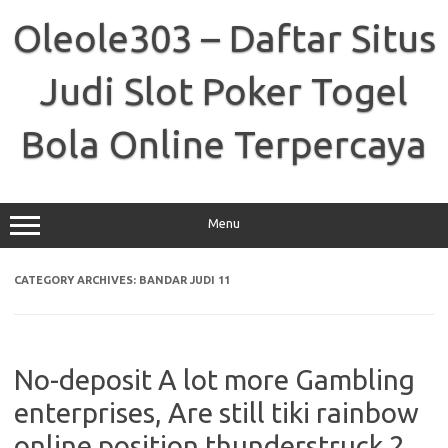
Skip
to
Oleole303 – Daftar Situs
content
Judi Slot Poker Togel
Bola Online Terpercaya
Menu
CATEGORY ARCHIVES:
BANDAR JUDI 11
No-deposit A lot more Gambling
enterprises, Are still tiki rainbow
online position thunderstruck 2