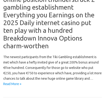
gambling establishment
Everything you Earnings on the
2025 Daily internet casino put
ten play with a hundred
Breakdown Innova Options
charm-worthen
The newest participants from the Tiki Gambling establishment is
met which have a hefty invited give of a great 200% bonus around
€five hundred. Consequently for those go to website who put
€250, you have €750 to experience which have, providing a lot more
chances to talk about the new huge online game library and…
Read More »