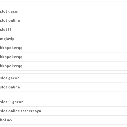
slot gacor
slot online
slot88
mejavip
hkbpokerqq
hkbpokerqq
hkbpokerqq
slot gacor
slot online
slot88 gacor
slot online terpercaya
koi365