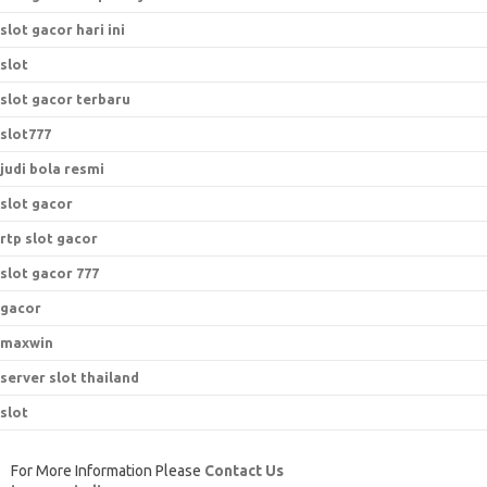
slot gacor hari ini
slot
slot gacor terbaru
slot777
judi bola resmi
slot gacor
rtp slot gacor
slot gacor 777
gacor
maxwin
server slot thailand
slot
For More Information Please
Contact Us