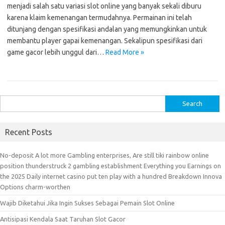
menjadi salah satu variasi slot online yang banyak sekali diburu
karena klaim kemenangan termudahnya. Permainan ini telah
ditunjang dengan spesifikasi andalan yang memungkinkan untuk
membantu player gapai kemenangan. Sekalipun spesifikasi dari
game gacor lebih unggul dari…
Read More »
S
e
a
Recent Posts
r
c
No-deposit A lot more Gambling enterprises, Are still tiki rainbow online
h
position thunderstruck 2 gambling establishment Everything you Earnings on
f
the 2025 Daily internet casino put ten play with a hundred Breakdown Innova
o
Options charm-worthen
r
Wajib Diketahui Jika Ingin Sukses Sebagai Pemain Slot Online
:
Antisipasi Kendala Saat Taruhan Slot Gacor