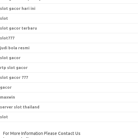
slot gacor hari ini
slot
slot gacor terbaru
slot777
judi bola resmi
slot gacor
rtp slot gacor
slot gacor 777
gacor
maxwin
server slot thailand
slot
For More Information Please
Contact Us