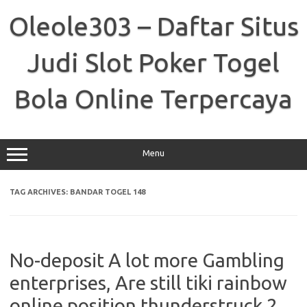
Skip
to
Oleole303 – Daftar Situs
content
Judi Slot Poker Togel
Bola Online Terpercaya
Menu
TAG ARCHIVES:
BANDAR TOGEL 148
No-deposit A lot more Gambling
enterprises, Are still tiki rainbow
online position thunderstruck 2