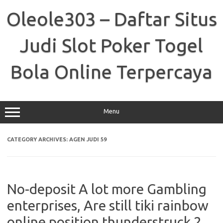
Skip
to
Oleole303 – Daftar Situs
content
Judi Slot Poker Togel
Bola Online Terpercaya
Menu
CATEGORY ARCHIVES:
AGEN JUDI 59
No-deposit A lot more Gambling
enterprises, Are still tiki rainbow
online position thunderstruck 2