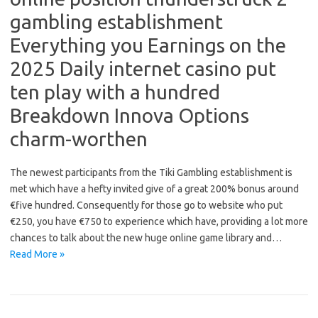
gambling establishment
Everything you Earnings on the
2025 Daily internet casino put
ten play with a hundred
Breakdown Innova Options
charm-worthen
The newest participants from the Tiki Gambling establishment is
met which have a hefty invited give of a great 200% bonus around
€five hundred. Consequently for those go to website who put
€250, you have €750 to experience which have, providing a lot more
chances to talk about the new huge online game library and…
Read More »