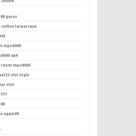
t online
t88 gacor
t online terpercaya
365
in mpo8080
8080 apk
k resmi mpo8080
uar33 slot login
uar slot
t777
t88
in agam99
t