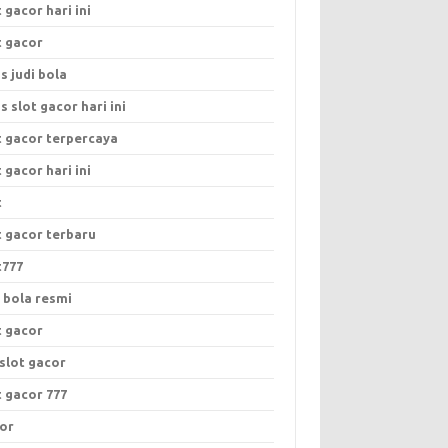
t gacor hari ini
t gacor
us judi bola
us slot gacor hari ini
t gacor terpercaya
t gacor hari ini
t
t gacor terbaru
t777
i bola resmi
t gacor
 slot gacor
t gacor 777
or