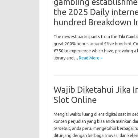
gambling establishme
the 2025 Daily interne
hundred Breakdown I
The newest participants from the Tiki Gambli
great 200% bonus around €five hundred. Co
€750 to experience which have, providing a
library and…
Read More »
Wajib Diketahui Jika 
Slot Online
Mengisi waktu luang di era digital saat ini 
konten perjudian yang bisa anda mainkan da
tersebut, anda perlu mengetahui berbagai ha
ditunjang dengan berbagai Inovasi dan kel