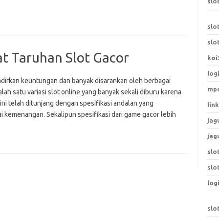
slo
slo
slo
at Taruhan Slot Gacor
koi
log
dirkan keuntungan dan banyak disarankan oleh berbagai
mpo
 salah satu variasi slot online yang banyak sekali diburu karena
i telah ditunjang dengan spesifikasi andalan yang
lin
kemenangan. Sekalipun spesifikasi dari game gacor lebih
jag
jag
slo
slo
log
slo