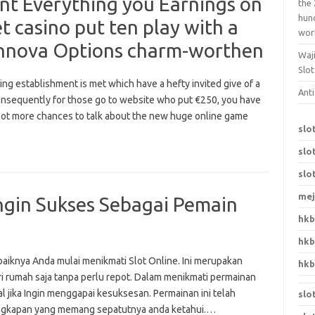
nt Everything you Earnings on
the 
hun
t casino put ten play with a
wor
nnova Options charm-worthen
Waji
Slot
ng establishment is met which have a hefty invited give of a
Ant
nsequently for those go to website who put €250, you have
 lot more chances to talk about the new huge online game
slo
slo
slo
mej
Ingin Sukses Sebagai Pemain
hk
hk
sebaiknya Anda mulai menikmati Slot Online. Ini merupakan
hk
ri rumah saja tanpa perlu repot. Dalam menikmati permainan
l jika Ingin menggapai kesuksesan. Permainan ini telah
slo
engkapan yang memang sepatutnya anda ketahui.…