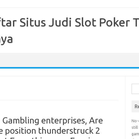
tar Situs Judi Slot Poker 
aya
Sea
for:
R
 Gambling enterprises, Are
No-
stil
ine position thunderstruck 2
gam