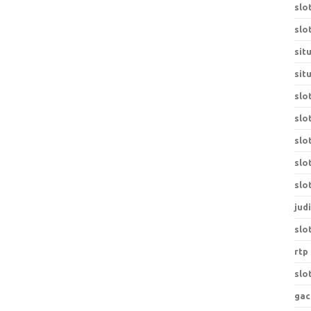
slo
slo
sit
sit
slo
slo
slo
slo
slo
jud
slo
rtp
slo
gac