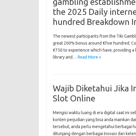
gambling establishme
the 2025 Daily interne
hundred Breakdown I
The newest participants from the Tiki Gambli
great 200% bonus around €five hundred. Co
€750 to experience which have, providing a
library and…
Read More »
Wajib Diketahui Jika 
Slot Online
Mengisi waktu luang di era digital saat ini 
konten perjudian yang bisa anda mainkan da
tersebut, anda perlu mengetahui berbagai ha
ditunjang dengan berbagai Inovasi dan kel