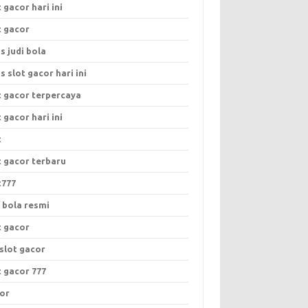
t gacor hari ini
t gacor
us judi bola
us slot gacor hari ini
t gacor terpercaya
t gacor hari ini
t
t gacor terbaru
t777
i bola resmi
t gacor
 slot gacor
t gacor 777
or