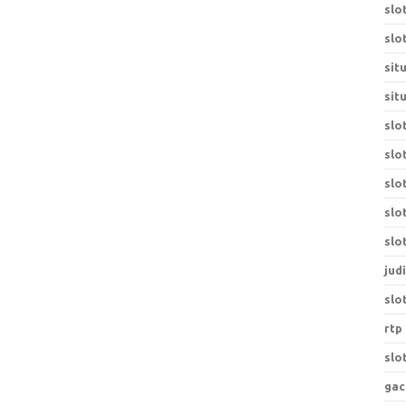
slo
slo
sit
sit
slo
slo
slo
slo
slo
jud
slo
rtp
slo
gac