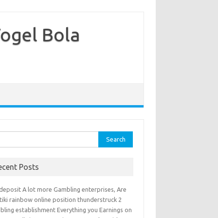
Togel Bola
rch
ecent Posts
deposit A lot more Gambling enterprises, Are
l tiki rainbow online position thunderstruck 2
bling establishment Everything you Earnings on