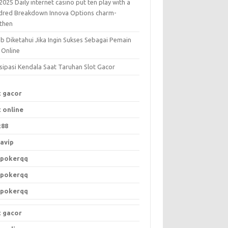
2025 Daily internet casino put ten play with a
dred Breakdown Innova Options charm-
then
b Diketahui Jika Ingin Sukses Sebagai Pemain
 Online
isipasi Kendala Saat Taruhan Slot Gacor
t gacor
t online
t88
avip
bpokerqq
bpokerqq
bpokerqq
t gacor