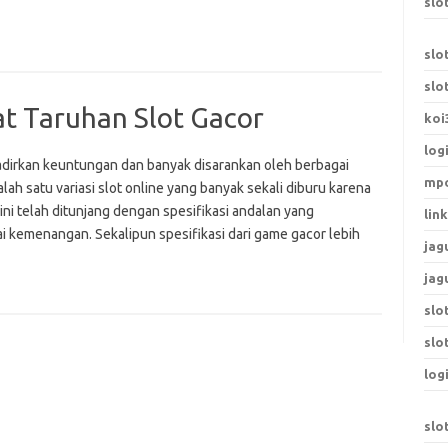
slo
slo
slo
at Taruhan Slot Gacor
koi
log
dirkan keuntungan dan banyak disarankan oleh berbagai
mpo
 salah satu variasi slot online yang banyak sekali diburu karena
i telah ditunjang dengan spesifikasi andalan yang
lin
kemenangan. Sekalipun spesifikasi dari game gacor lebih
jag
jag
slo
slo
log
slo