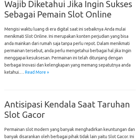
Wajib Diketahui Jika Ingin Sukses
Sebagai Pemain Slot Online
Mengisi waktu luang di era digital saat ini sebaiknya Anda mulai
menikmati Slot Online. Ini merupakan konten perjudian yang bisa
anda mainkan dari rumah saja tanpa perlu repot. Dalam menikmati
permainan tersebut, anda perlu mengetahui berbagai hal jika Ingin
menggapai kesuksesan. Permainan ini telah ditunjang dengan
berbagai Inovasi dan kelengkapan yang memang sepatutnya anda
ketahui.…
Read More »
Antisipasi Kendala Saat Taruhan
Slot Gacor
Permainan slot modern yang banyak menghadirkan keuntungan dan
banyak disarankan oleh berbagai pihak tidak lain yaitu Slot Gacor. Ini