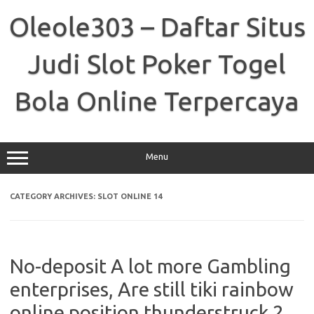
Skip
to
Oleole303 – Daftar Situs
content
Judi Slot Poker Togel
Bola Online Terpercaya
Menu
CATEGORY ARCHIVES:
SLOT ONLINE 14
No-deposit A lot more Gambling
enterprises, Are still tiki rainbow
online position thunderstruck 2