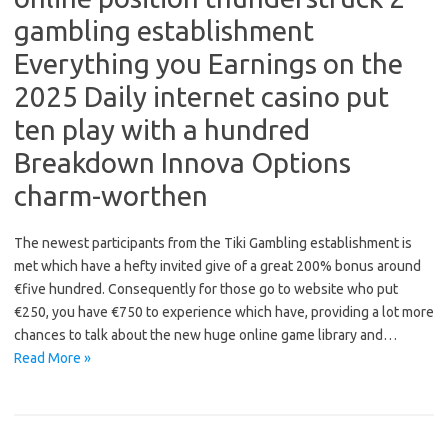
gambling establishment
Everything you Earnings on the
2025 Daily internet casino put
ten play with a hundred
Breakdown Innova Options
charm-worthen
The newest participants from the Tiki Gambling establishment is
met which have a hefty invited give of a great 200% bonus around
€five hundred. Consequently for those go to website who put
€250, you have €750 to experience which have, providing a lot more
chances to talk about the new huge online game library and…
Read More »