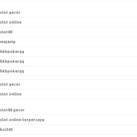
slot gacor
slot online
slot88
mejavip
hkbpokerqq
hkbpokerqq
hkbpokerqq
slot gacor
slot online
slot88 gacor
slot online terpercaya
koi365