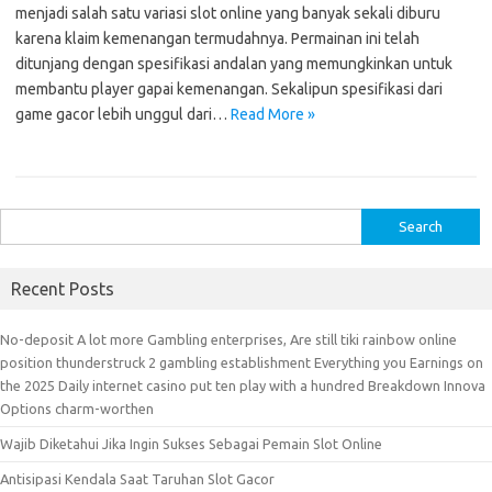
menjadi salah satu variasi slot online yang banyak sekali diburu
karena klaim kemenangan termudahnya. Permainan ini telah
ditunjang dengan spesifikasi andalan yang memungkinkan untuk
membantu player gapai kemenangan. Sekalipun spesifikasi dari
game gacor lebih unggul dari…
Read More »
S
e
a
Recent Posts
r
c
No-deposit A lot more Gambling enterprises, Are still tiki rainbow online
h
position thunderstruck 2 gambling establishment Everything you Earnings on
f
the 2025 Daily internet casino put ten play with a hundred Breakdown Innova
o
Options charm-worthen
r
Wajib Diketahui Jika Ingin Sukses Sebagai Pemain Slot Online
:
Antisipasi Kendala Saat Taruhan Slot Gacor